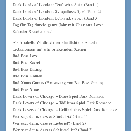
Dark Lords of London
: Teuflisches Spiel (Band 1)
Dark Lords of London
: Skrupelloses Spiel (Band 2)
Dark Lords of London
: Betörendes Spiel (Band 3)
Tag für Tag durchs ganze Jahr mit Charlotte Love
:
Kalender-/Geschenkbuch
Anabelle Wildbuch
Als
veröffentlicht die Autorin
prickelnden Szenen
Liebesromane mit sehr
Bad Boss Love
Bad Boss Secret
Bad Boss Dating
Bad Boss Games
Bad Xmas Games
(Fortsetzung von Bad Boss Games)
Bad Boss Xmas
Dark Lovers of Chicago – Böses Spiel
Dark Romance
Dark Lovers of Chicago – Tödliches Spiel
Dark Romance
Dark Lovers of Chicago – Gefährliches Spiel
Dark Romance
Wer sagt denn, dass es Sünde ist?
(Band 1)
Wer sagt denn, dass es Liebe ist?
(Band 2)
Wer sagt denn, dass es Schicksal ist?
(Band 3)