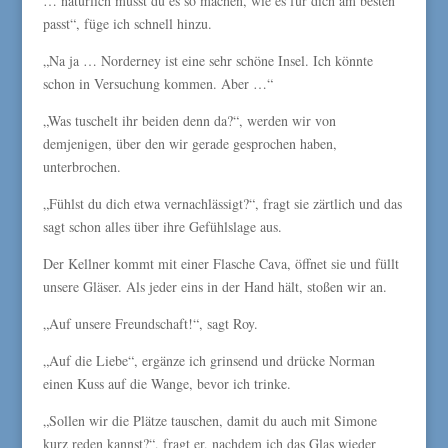
… natürlich musst du es so machen, wie es für dich am besten
passt“, füge ich schnell hinzu.
„Na ja … Norderney ist eine sehr schöne Insel. Ich könnte
schon in Versuchung kommen. Aber …“
„Was tuschelt ihr beiden denn da?“, werden wir von
demjenigen, über den wir gerade gesprochen haben,
unterbrochen.
„Fühlst du dich etwa vernachlässigt?“, fragt sie zärtlich und das
sagt schon alles über ihre Gefühlslage aus.
Der Kellner kommt mit einer Flasche Cava, öffnet sie und füllt
unsere Gläser. Als jeder eins in der Hand hält, stoßen wir an.
„Auf unsere Freundschaft!“, sagt Roy.
„Auf die Liebe“, ergänze ich grinsend und drücke Norman
einen Kuss auf die Wange, bevor ich trinke.
„Sollen wir die Plätze tauschen, damit du auch mit Simone
kurz reden kannst?“, fragt er, nachdem ich das Glas wieder