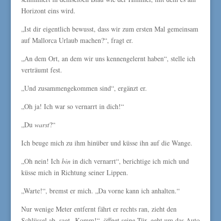
Horizont eins wird.
„Ist dir eigentlich bewusst, dass wir zum ersten Mal gemeinsam
auf Mallorca Urlaub machen?“, fragt er.
„An dem Ort, an dem wir uns kennengelernt haben“, stelle ich
verträumt fest.
„Und zusammengekommen sind“, ergänzt er.
„Oh ja! Ich war so vernarrt in dich!“
„Du
warst
?“
Ich beuge mich zu ihm hinüber und küsse ihn auf die Wange.
„Oh nein! Ich
bin
in dich vernarrt“, berichtige ich mich und
küsse mich in Richtung seiner Lippen.
„Warte!“, bremst er mich. „Da vorne kann ich anhalten.“
Nur wenige Meter entfernt fährt er rechts ran, zieht den
Schlüssel ab, sagt „Komm!“, öffnet seine Tür, geht um das Auto