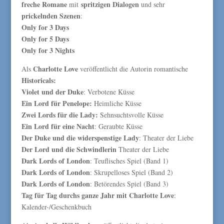
freche Romane
spritzigen Dialogen
mit
und sehr
prickelnden Szenen
:
Only for 3 Days
Only for 5 Days
Only for 3 Nights
Charlotte Love
Als
veröffentlicht die Autorin romantische
Historicals:
Violet und der Duke
: Verbotene Küsse
Ein Lord für Penelope:
Heimliche Küsse
Zwei Lords für die Lady:
Sehnsuchtsvolle Küsse
Ein Lord für eine Nacht
: Geraubte Küsse
Der Duke und die widerspenstige Lady
: Theater der Liebe
Der Lord und die Schwindlerin
Theater der Liebe
Dark Lords of London
: Teuflisches Spiel (Band 1)
Dark Lords of London
: Skrupelloses Spiel (Band 2)
Dark Lords of London
: Betörendes Spiel (Band 3)
Tag für Tag durchs ganze Jahr mit Charlotte Love
:
Kalender-/Geschenkbuch