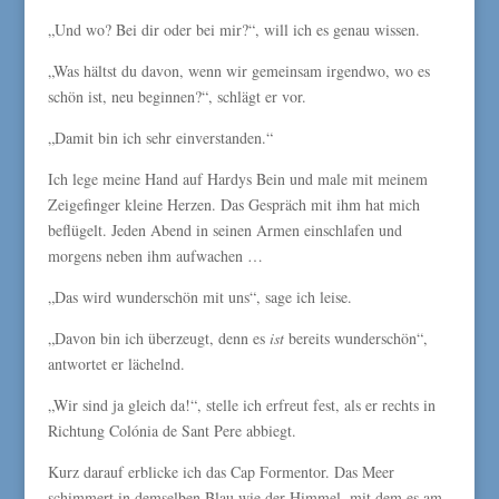
„Und wo? Bei dir oder bei mir?“, will ich es genau wissen.
„Was hältst du davon, wenn wir gemeinsam irgendwo, wo es
schön ist, neu beginnen?“, schlägt er vor.
„Damit bin ich sehr einverstanden.“
Ich lege meine Hand auf Hardys Bein und male mit meinem
Zeigefinger kleine Herzen. Das Gespräch mit ihm hat mich
beflügelt. Jeden Abend in seinen Armen einschlafen und
morgens neben ihm aufwachen …
„Das wird wunderschön mit uns“, sage ich leise.
„Davon bin ich überzeugt, denn es
ist
bereits wunderschön“,
antwortet er lächelnd.
„Wir sind ja gleich da!“, stelle ich erfreut fest, als er rechts in
Richtung Colónia de Sant Pere abbiegt.
Kurz darauf erblicke ich das Cap Formentor. Das Meer
schimmert in demselben Blau wie der Himmel, mit dem es am