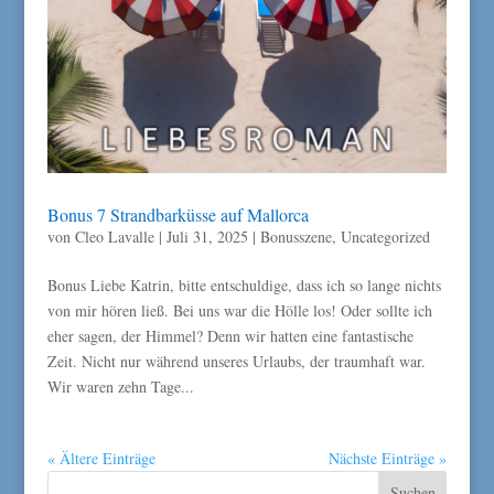
Bonus 7 Strandbarküsse auf Mallorca
von
Cleo Lavalle
|
Juli 31, 2025
|
Bonusszene
,
Uncategorized
Bonus Liebe Katrin, bitte entschuldige, dass ich so lange nichts
von mir hören ließ. Bei uns war die Hölle los! Oder sollte ich
eher sagen, der Himmel? Denn wir hatten eine fantastische
Zeit. Nicht nur während unseres Urlaubs, der traumhaft war.
Wir waren zehn Tage...
« Ältere Einträge
Nächste Einträge »