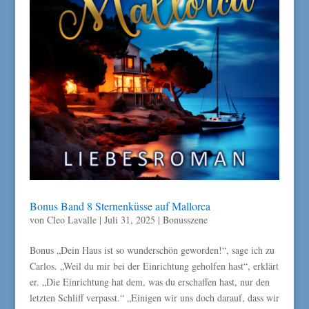
Bonus Band 8 Sternenküsse auf Mallorca
von
Cleo Lavalle
|
Juli 31, 2025
|
Bonusszene
Bonus „Dein Haus ist so wunderschön geworden!“, sage ich zu
Carlos. „Weil du mir bei der Einrichtung geholfen hast“, erklärt
er. „Die Einrichtung hat dem, was du erschaffen hast, nur den
letzten Schliff verpasst.“ „Einigen wir uns doch darauf, dass wir