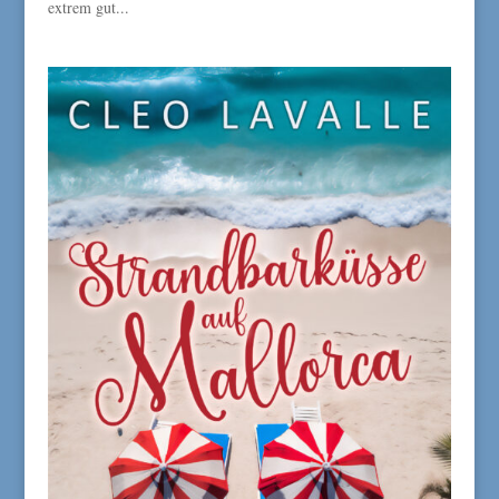
extrem gut...